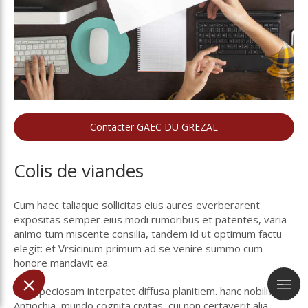
Contacter GAEC DU GREZAL
Colis de viandes
Cum haec taliaque sollicitas eius aures everberarent
expositas semper eius modi rumoribus et patentes, varia
animo tum miscente consilia, tandem id ut optimum factu
elegit: et Vrsicinum primum ad se venire summo cum
honore mandavit ea.
Per speciosam interpatet diffusa planitiem. hanc nobilitat
Antiochia, mundo cognita civitas, cui non certaverit alia